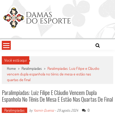
Skip
to
content
Damas do Esporte
Descobrindo talentos femininos para o meio esportivo
Você está aqui
Home
>
Paralimpíadas
>
Paralimpíadas: Luiz Filipe e Cláudio
vencem dupla espanhola no tênis de mesa e estão nas
quartas de final
Paralimpíadas: Luiz Filipe E Cláudio Vencem Dupla
Espanhola No Tênis De Mesa E Estão Nas Quartas De Final
Paralimpíadas
0
by
Yasmin Queiroz
-
29 agosto, 2024