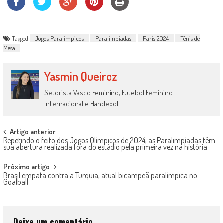
Tagged
Jogos Paralímpicos
Paralimpíadas
Paris 2024
Tênis de
Mesa
Yasmin Queiroz
Setorista Vasco Feminino, Futebol Feminino
Internacional e Handebol
Post
Artigo anterior
Repetindo o feito dos Jogos Olímpicos de 2024, as Paralimpíadas têm
navigation
sua abertura realizada fora do estádio pela primeira vez na história
Próximo artigo
Brasil empata contra a Turquia, atual bicampeã paralímpica no
Goalball
Deixe um comentário