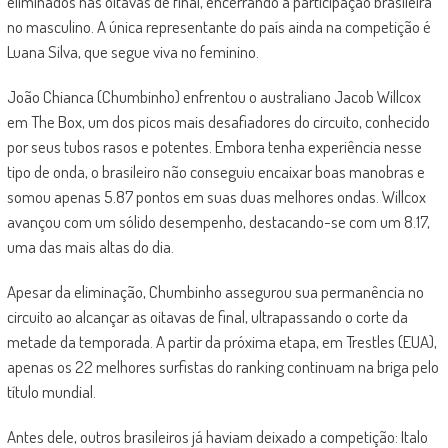
eliminados nas oitavas de final, encerrando a participação brasileira
no masculino. A única representante do país ainda na competição é
Luana Silva, que segue viva no feminino.
João Chianca (Chumbinho) enfrentou o australiano Jacob Willcox
em The Box, um dos picos mais desafiadores do circuito, conhecido
por seus tubos rasos e potentes. Embora tenha experiência nesse
tipo de onda, o brasileiro não conseguiu encaixar boas manobras e
somou apenas 5.87 pontos em suas duas melhores ondas. Willcox
avançou com um sólido desempenho, destacando-se com um 8.17,
uma das mais altas do dia.
Apesar da eliminação, Chumbinho assegurou sua permanência no
circuito ao alcançar as oitavas de final, ultrapassando o corte da
metade da temporada. A partir da próxima etapa, em Trestles (EUA),
apenas os 22 melhores surfistas do ranking continuam na briga pelo
título mundial.
Antes dele, outros brasileiros já haviam deixado a competição: Italo