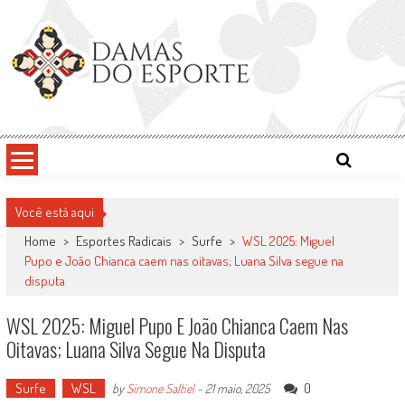
Skip
to
content
Damas do Esporte
Descobrindo talentos femininos para o meio esportivo
Você está aqui
Home
>
Esportes Radicais
>
Surfe
>
WSL 2025: Miguel
Pupo e João Chianca caem nas oitavas; Luana Silva segue na
disputa
WSL 2025: Miguel Pupo E João Chianca Caem Nas
Oitavas; Luana Silva Segue Na Disputa
Surfe
WSL
0
by
Simone Saltiel
-
21 maio, 2025