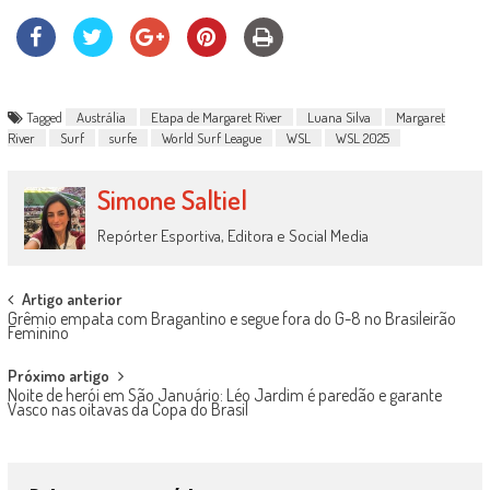
Tagged
Austrália
Etapa de Margaret River
Luana Silva
Margaret
River
Surf
surfe
World Surf League
WSL
WSL 2025
Simone Saltiel
Repórter Esportiva, Editora e Social Media
Post
Artigo anterior
Grêmio empata com Bragantino e segue fora do G-8 no Brasileirão
navigation
Feminino
Próximo artigo
Noite de herói em São Januário: Léo Jardim é paredão e garante
Vasco nas oitavas da Copa do Brasil